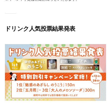
ドリンク人気投票結果発表
2
b
0
y
2
a
6
s
年
o
6
v
月
i
1
v
0
a
日
j
o
k
e