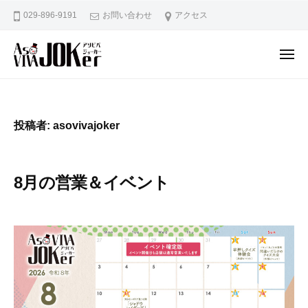
謎
ー
コ
029-896-9191
お問い合わせ
アクセス
解
ン
き
テ
&
メ
ン
ボ
ニ
ュ
謎
土
ー
ツ
ー
解
浦
ド
へ
駅
き
ゲ
ス
投稿者:
asovivajoker
か
ー
&
キ
ら
ム
ボ
ッ
徒
カ
ー
プ
8月の営業＆イベント
フ
歩
ド
ェ
5
ゲ
2
b
A
分
0
y
ー
s
！
2
a
o
ム
み
6
s
V
ん
カ
年
o
I
な
フ
7
v
V
の