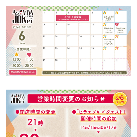
0
y
2
a
6
s
年
o
6
v
月
i
5
v
日
a
j
o
k
e
r