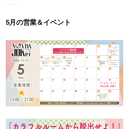
5月の営業＆イベント
2
b
0
y
2
a
6
s
年
o
4
v
月
i
2
v
7
a
日
j
o
k
e
r