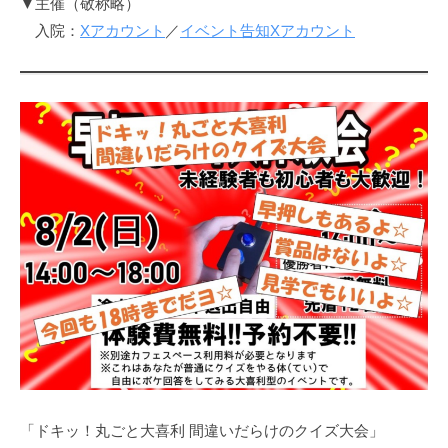
▼主催（敬称略）
入院：
Xアカウント
／
イベント告知Xアカウント
「ドキッ！丸ごと大喜利 間違いだらけのクイズ大会」