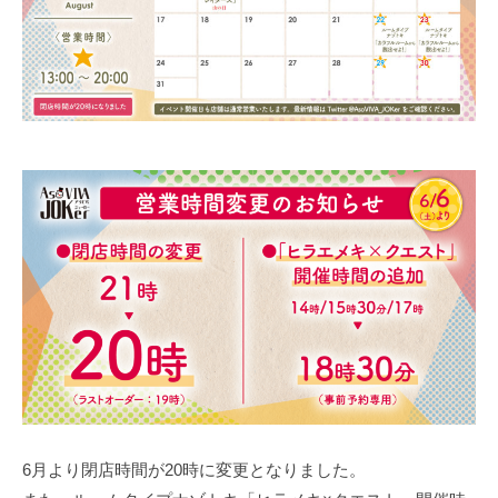
ェ
月
i
A
遊
A
2
v
J
び
9
a
s
O
場
日
j
K
o
！
o
e
V
k
r
I
e
V
r
A
J
O
K
e
r
6月より閉店時間が20時に変更となりました。