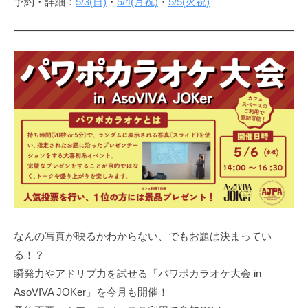
予約・詳細：
5/3(日)
・
5/4(月祝)
・
5/5(火祝)
なんの写真が映るかわからない、でもお題は決まってい
る！？
瞬発力やアドリブ力を試せる「パワポカラオケ大会 in
AsoVIVA JOKer」を今月も開催！