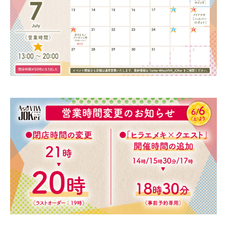
6
v
月
i
2
v
3
a
日
j
o
k
e
r