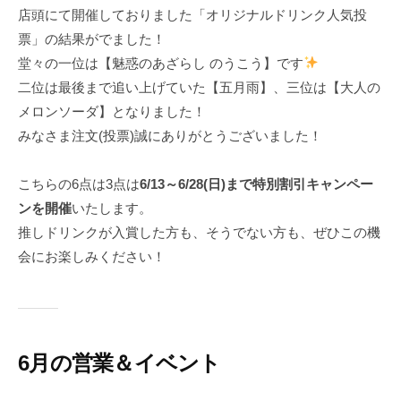
店頭にて開催しておりました「オリジナルドリンク人気投
r
票」の結果がでました！
堂々の一位は【魅惑のあざらし のうこう】です
二位は最後まで追い上げていた【五月雨】、三位は【大人の
メロンソーダ】となりました！
みなさま注文(投票)誠にありがとうございました！
こちらの6点は3点は
6/13～6/28(日)まで特別割引キャンペー
ンを開催
いたします。
推しドリンクが入賞した方も、そうでない方も、ぜひこの機
会にお楽しみください！
6月の営業＆イベント
2
b