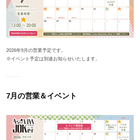
2026年9月の営業予定です。
※イベント予定は別途お知らせいたします。
7月の営業＆イベント
2
b
0
y
2
a
6
s
年
o