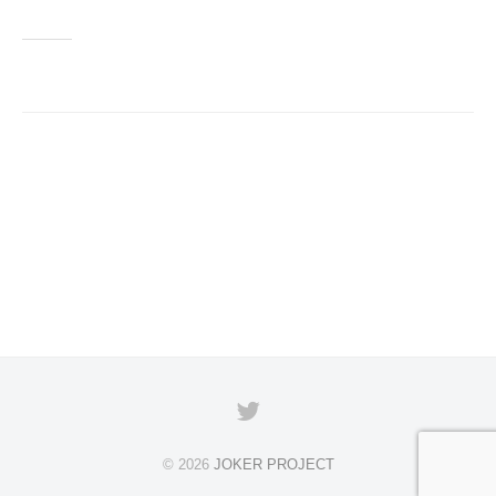
0
r
日
o
j
e
c
t
Twitter
© 2026
JOKER PROJECT