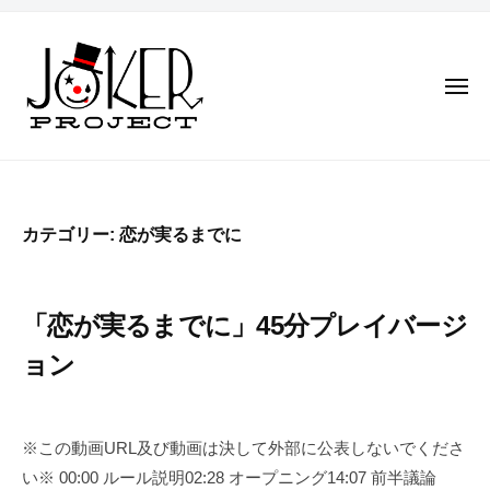
J
コ
O
ン
K
テ
E
メ
ン
R
ニ
ュ
P
ツ
ー
J
R
一
へ
O
O
度
ス
J
は
K
キ
カテゴリー:
恋が実るまでに
E
夢
E
ッ
C
見
R
プ
T
た
P
「恋が実るまでに」45分プレイバージ
世
R
界
ョン
O
を
J
、
2
b
E
明
0
y
※この動画URL及び動画は決して外部に公表しないでくださ
日
C
2
j
い※ 00:00 ルール説明02:28 オープニング14:07 前半議論
へ
4
o