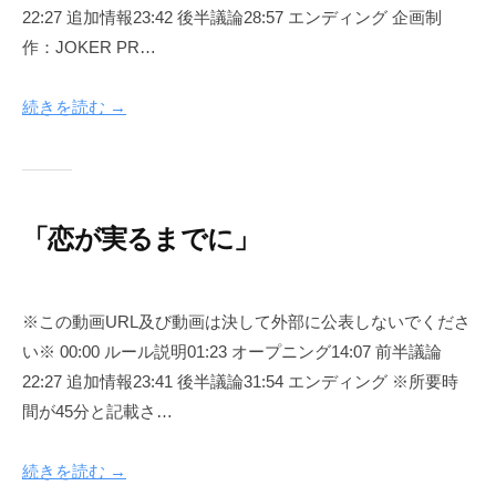
T
22:27 追加情報23:42 後半議論28:57 エンディング 企画制
年
k
作：JOKER PR…
1
e
1
r
月
p
続きを読む →
9
r
日
o
j
e
「恋が実るまでに」
c
t
2
b
0
y
※この動画URL及び動画は決して外部に公表しないでくださ
2
j
い※ 00:00 ルール説明01:23 オープニング14:07 前半議論
3
o
22:27 追加情報23:41 後半議論31:54 エンディング ※所要時
年
k
間が45分と記載さ…
5
e
月
r
1
p
続きを読む →