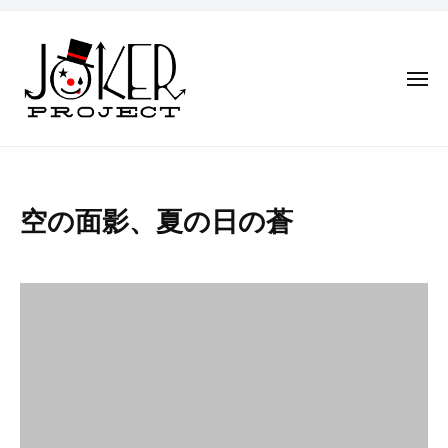
J
コ
O
ン
K
テ
E
メ
ン
R
ニ
ュ
P
ツ
ー
J
R
一
へ
O
O
度
ス
J
は
K
キ
空
空の面影、夏の日の蒼
E
夢
E
ッ
C
見
の
R
プ
T
た
P
面
世
R
界
影、
O
を
夏
J
、
の
E
明
日
C
日
へ