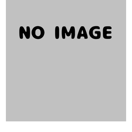
T
の
蒼
2023
by
年
jokerproject
3
月
25
日