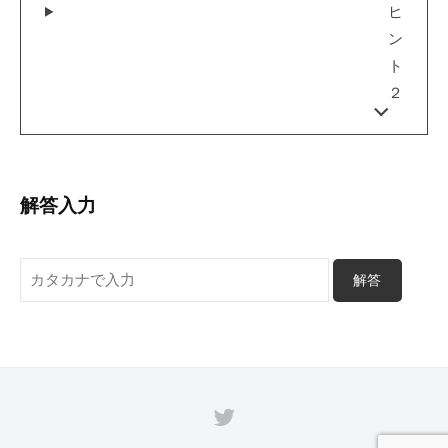
ヒ
ン
ト
２
解答入力
Twitter