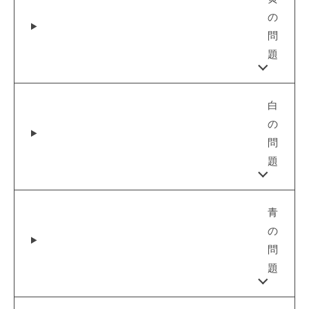
T
24
の
日
問
題
白
の
問
題
青
の
問
題