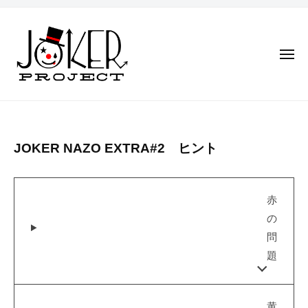
J
コ
O
ン
K
テ
E
メ
ン
R
ニ
ュ
P
ツ
ー
J
R
一
へ
O
O
度
ス
J
は
K
キ
JOKER
JOKER NAZO EXTRA#2 ヒント
E
夢
E
ッ
C
見
NAZO
R
プ
T
た
P
EXTRA
赤
世
R
の
界
#2
O
問
を
J
2023
by
、
題
年
jokerproject
E
明
8
日
C
月
黄
へ